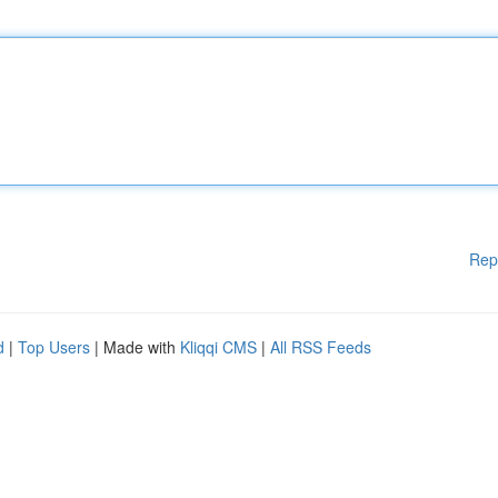
Rep
d
|
Top Users
| Made with
Kliqqi CMS
|
All RSS Feeds