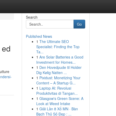
Search
Go
Published News
1
The Ultimate SEO
i ed
Specialist: Finding the Top
Ta...
1
Are Solar Batteries a Good
Investment for Homes...
1
Den Hovedpude til Holder
rutture
Dig Kølig Natten ...
ndersi-
1
Pixidust: Monetizing Your
Content – A Startup G...
1
Laptop AI: Revolusi
Produktivitas di Tangan...
1
Glasgow's Green Scene: A
Look at Weed Intake
1
Giải Lần 8 Xổ MN · Bàn
Bạch Thủ Số Đẹp : ...