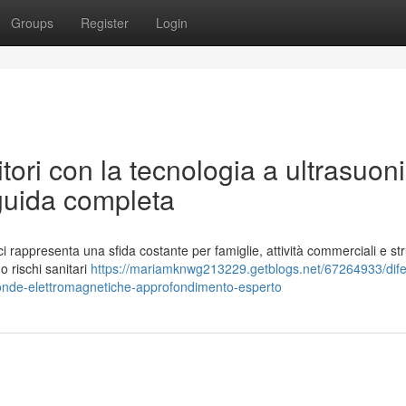
Groups
Register
Login
itori con la tecnologia a ultrasuon
guida completa
tici rappresenta una sfida costante per famiglie, attività commerciali e st
o rischi sanitari
https://mariamknwg213229.getblogs.net/67264933/dife
ed-onde-elettromagnetiche-approfondimento-esperto