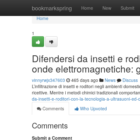
Home
bookmarkspring
Home
New
Submit
Home
1
Difendersi da insetti e rod
onde elettromagnetiche: 
vinnyrwjx347603
465 days ago
News
Discuss
L’infiltrazione di insetti e roditori negli ambienti domes
ricettive. Mentre i metodi chimici tradizionali comportan
da-insetti-e-roditori-con-la-tecnologia-a-ultrasuoni-
Comments
Who Upvoted
Comments
Submit a Comment