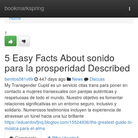
Home
bookmarkspring
Togg
navi
Home
1
5 Easy Facts About sonido
para la prosperidad Described
benitos581vtl9
447 days ago
News
Discuss
My Transgender Cupid es un servicio citas trans para poner en
contacto a mujeres transexuales con parejas auténticas y
respetuosas de todo el mundo. Nuestro objetivo es fomentar
relaciones significativas en un entorno seguro, inclusivo y
solidario. Numerosos testimonios incluyen la experiencia de
atravesar un túnel hacia una luz brillante
https://eduardovfjnq.blogtov.com/15524936/the-greatest-guide-to-
música-para-el-alma
Comments
Who Upvoted