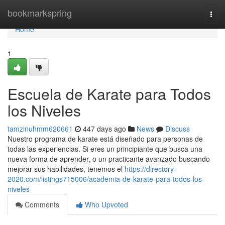
Home
bookmarkspring
Togg
navi
Home
1
Escuela de Karate para Todos
los Niveles
tamzinuhmm620661
447 days ago
News
Discuss
Nuestro programa de karate está diseñado para personas de
todas las experiencias. Si eres un principiante que busca una
nueva forma de aprender, o un practicante avanzado buscando
mejorar sus habilidades, tenemos el
https://directory-
2020.com/listings715006/academia-de-karate-para-todos-los-
niveles
Comments
Who Upvoted