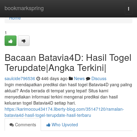
Home
bookmarkspring
Togg
navi
Home
1
Bacaan Batavia4D: Hasil Togel
Terupdate|Angka Terkini|
saulcide796536
446 days ago
News
Discuss
Ingin mendapatkan prediksi dan hasil togel Batavia4D yang paling
aktual? Anda berada di tempat yang tepat! Situs kami
menyediakan informasi terkini mengenai prediksi dan hasil
keluaran togel Batavia4D setiap hari.
https://karimocou434174.liberty-blog.com/35147120/ramalan-
batavia4d-hasil-togel-terupdate-hasil-terbaru
Comments
Who Upvoted