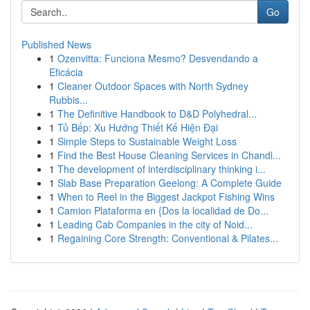
Go
Published News
1
Ozenvitta: Funciona Mesmo? Desvendando a
Eficácia
1
Cleaner Outdoor Spaces with North Sydney
Rubbis...
1
The Definitive Handbook to D&D Polyhedral...
1
Tủ Bếp: Xu Hướng Thiết Kế Hiện Đại
1
Simple Steps to Sustainable Weight Loss
1
Find the Best House Cleaning Services in Chandl...
1
The development of interdisciplinary thinking i...
1
Slab Base Preparation Geelong: A Complete Guide
1
When to Reel in the Biggest Jackpot Fishing Wins
1
Camion Plataforma en {Dos la localidad de Do...
1
Leading Cab Companies in the city of Noid...
1
Regaining Core Strength: Conventional & Pilates...