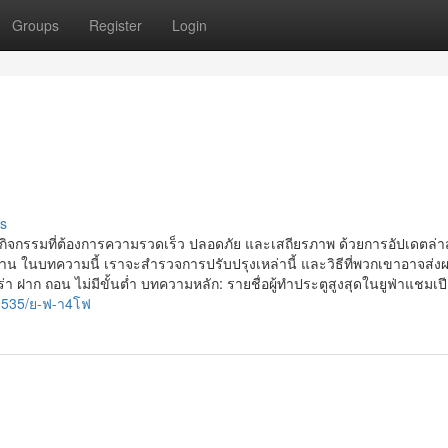
Groups
Register
Login
s
กิจกรรมที่ต้องการความรวดเร็ว ปลอดภัย และเสถียรภาพ ด้วยการอัปเดตล่าสุ
นใช้งาน ในบทความนี้ เราจะสำรวจการปรับปรุงเหล่านี้ และวิธีที่พวกเขาอาจส่ง
าก ถอน ไม่มีขั้นต่ำ บทความหลัก: รายชื่อผู้ทำประตูสูงสุดในยูฟ่าแชมเปี
8535/ย-ฟ-า4โฟ