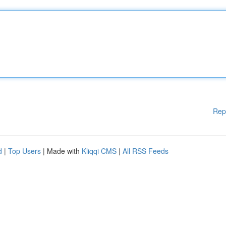
Rep
d
|
Top Users
| Made with
Kliqqi CMS
|
All RSS Feeds