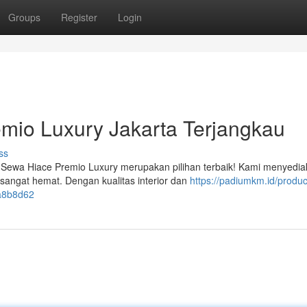
Groups
Register
Login
io Luxury Jakarta Terjangkau
ss
 Sewa Hiace Premio Luxury merupakan pilihan terbaik! Kami menyedi
angat hemat. Dengan kualitas interior dan
https://padiumkm.id/produ
4a8b8d62