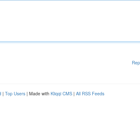
Rep
d
|
Top Users
| Made with
Kliqqi CMS
|
All RSS Feeds