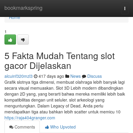
Home
bookmarkspring
Togg
navi
Home
1
5 Fakta Mudah Tentang slot
gacor Dijelaskan
alcuinf320mzl3
417 days ago
News
Discuss
Grafik slotnya tiga dimensi, membuat olahraga lebih banyak lagi
secara visual memuaskan. Slot 3D Lebih modern dibandingkan
dengan 2D yang, yang berarti bahwa mereka memiliki lebih baik
kompatibilitas dengan unit seluler. slot arkeologi yang
menguntungkan. Dalam Legacy of Dead, Anda perlu
mendapatkan tiga atau bahkan lebih scatter untuk memicu 10
https://raja404granger.com
Comments
Who Upvoted