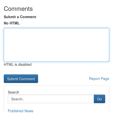
Comments
Submit a Comment
No HTML
HTML is disabled
Report Page
Search
Go
Published News