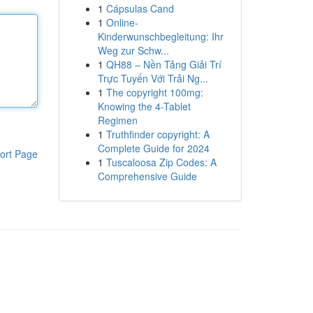
1
Cápsulas Cand
1
Online-
Kinderwunschbegleitung: Ihr
Weg zur Schw...
1
QH88 – Nền Tảng Giải Trí
Trực Tuyến Với Trải Ng...
1
The copyright 100mg:
Knowing the 4-Tablet
Regimen
1
Truthfinder copyright: A
Complete Guide for 2024
ort Page
1
Tuscaloosa Zip Codes: A
Comprehensive Guide