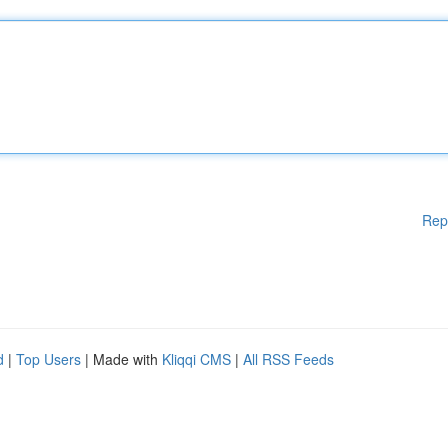
Rep
d
|
Top Users
| Made with
Kliqqi CMS
|
All RSS Feeds