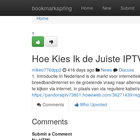
Home
bookmarkspring
Home
New
Submit
Home
1
Hoe Kies Ik de Juiste IPT
mikeo776dpp2
416 days ago
News
Discuss
1. Introductie In Nederland is de markt voor internett
breedbandinternet en de groeiende vraag naar alternat
te kijken via internet, in plaats van via reguliere kabel/s
https://pandoraiptv73801.howeweb.com/36271439/regio
Comments
Who Upvoted
Comments
Submit a Comment