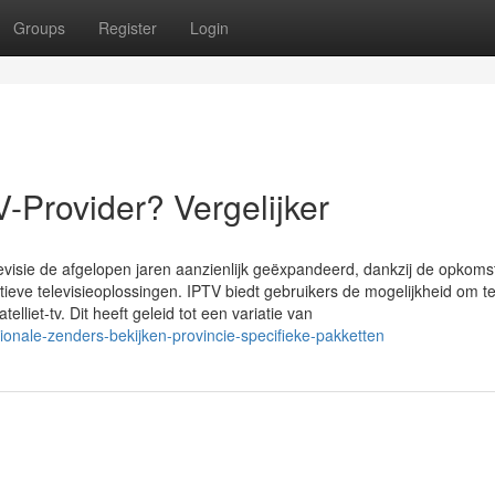
Groups
Register
Login
V-Provider? Vergelijker
elevisie de afgelopen jaren aanzienlijk geëxpandeerd, dankzij de opkoms
ieve televisieoplossingen. IPTV biedt gebruikers de mogelijkheid om te
atelliet-tv. Dit heeft geleid tot een variatie van
nale-zenders-bekijken-provincie-specifieke-pakketten