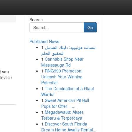
Search
Go
Published News
1
ابتسامة هوليوود: دليلك الشامل
لتحقيق الحلم
1
Cannabis Shop Near
Mississauga Rd
1
RNG999 Promotion:
t van
Unleash Your Winning
levisie
Potential
1
The Domination of a Giant
Warrior
1
Sweet American Pit Bull
Pups for Offer – ...
1
Megadewa88: Akses
Terbaru & Terpercaya
1
Discover South Florida
Dream Home Awaits Rental...