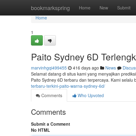
Home
bookmarkspring
Home
New
Submit
Home
1
Paito Sydney 6D Terlengka
marvinhgqi499455
416 days ago
News
Discus
Selamat datang di situs kami yang menyajikan prediksi
Paito Sydney 6D terbaru dan terpercaya. Kami selalu
terbaru-terkini-paito-warna-sydney-6d/
Comments
Who Upvoted
Comments
Submit a Comment
No HTML