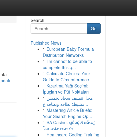
Search
Go
Published News
1
European Baby Formula
Distribution Networks
1
I'm cannot to be able to
complete this q...
1
Calculate Circles: Your
data
Guide to Circumference
update-
1
Kızartma Yağı Seçimi:
İpuçları ve Püf Noktaları
1
محل تنظيف سجاد بخميس
مشيط: نظافة ونظافة ع...
1
Mastering Article Briefs:
Your Search Engine Op...
1
SA Casino: คู่มือผู้เริ่มต้นสู่
โลกแห่งบาคาร่า
1
Healthcare Coding Training