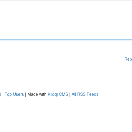
Rep
d
|
Top Users
| Made with
Kliqqi CMS
|
All RSS Feeds