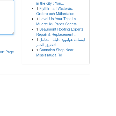
in the city : You...
1
Flyttfirma i Västerås,
Örebro och Mälardalen – ...
1
Level Up Your Trip: La
Muerte K2 Paper Sheets
1
Beaumont Roofing Experts:
Repair & Replacement ...
1
ابتسامة هوليوود: دليلك الشامل
لتحقيق الحلم
1
Cannabis Shop Near
ort Page
Mississauga Rd