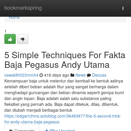
Home
bookmarkspring
Togg
navi
Home
1
5 Simple Techniques For Fakta
Baja Pegasus Andy Utama
oswaldh023mmh4
416 days ago
News
Discuss
Kemampuan baja untuk melentur dan kembali ke bentuk aslinya
setelah diberi beban adalah fitur yang sangat berharga dalam
menghadapi guncangan dan beban dinamis seperti gempa bumi
dan angin topan. Baja adalah salah satu substance paling
fleksibel yang pernah ada. Baja dapat ditekuk, dilas, dibentuk,
dan diubah menjadi berbagai bentuk
https://edgarrchms.actoblog.com/36483877/the-5-second-trick-
for-andy-utama-baja-pegasus
Comments
Who Upvoted