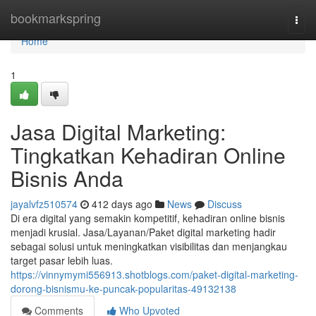
Home
bookmarkspring
Togg
navi
Home
1
Jasa Digital Marketing:
Tingkatkan Kehadiran Online
Bisnis Anda
jayalvfz510574
412 days ago
News
Discuss
Di era digital yang semakin kompetitif, kehadiran online bisnis
menjadi krusial. Jasa/Layanan/Paket digital marketing hadir
sebagai solusi untuk meningkatkan visibilitas dan menjangkau
target pasar lebih luas.
https://vinnymymi556913.shotblogs.com/paket-digital-marketing-
dorong-bisnismu-ke-puncak-popularitas-49132138
Comments
Who Upvoted