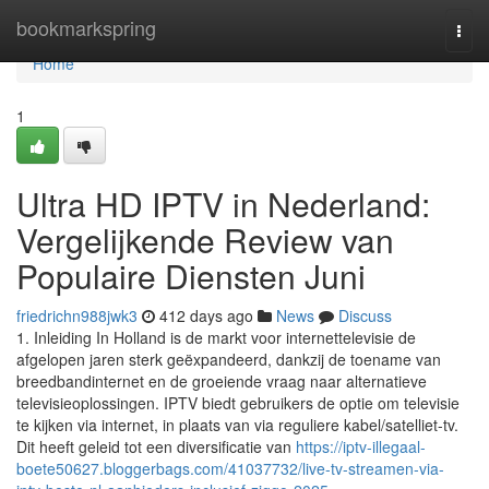
Home
bookmarkspring
Togg
navi
Home
1
Ultra HD IPTV in Nederland:
Vergelijkende Review van
Populaire Diensten Juni
friedrichn988jwk3
412 days ago
News
Discuss
1. Inleiding In Holland is de markt voor internettelevisie de
afgelopen jaren sterk geëxpandeerd, dankzij de toename van
breedbandinternet en de groeiende vraag naar alternatieve
televisieoplossingen. IPTV biedt gebruikers de optie om televisie
te kijken via internet, in plaats van via reguliere kabel/satelliet-tv.
Dit heeft geleid tot een diversificatie van
https://iptv-illegaal-
boete50627.bloggerbags.com/41037732/live-tv-streamen-via-