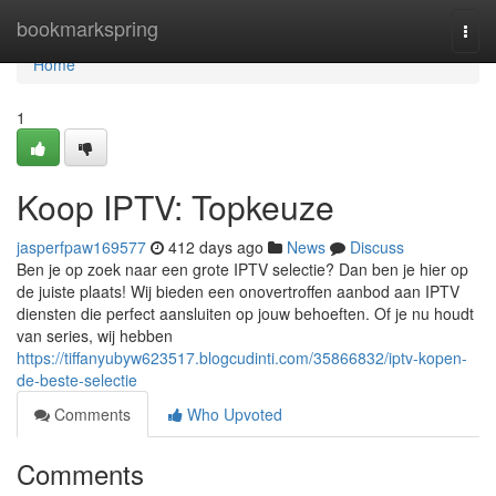
Home
bookmarkspring
Togg
navi
Home
1
Koop IPTV: Topkeuze
jasperfpaw169577
412 days ago
News
Discuss
Ben je op zoek naar een grote IPTV selectie? Dan ben je hier op
de juiste plaats! Wij bieden een onovertroffen aanbod aan IPTV
diensten die perfect aansluiten op jouw behoeften. Of je nu houdt
van series, wij hebben
https://tiffanyubyw623517.blogcudinti.com/35866832/iptv-kopen-
de-beste-selectie
Comments
Who Upvoted
Comments