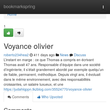
Home
bookmarkspring
Togg
navi
Home
1
Voyance olivier
roberto234hea2
411 days ago
News
Discuss
L’instant en marge : ce que Thomas a compris en écrivant
Thomas avait 47 ans. Responsable d’équipe dans une société
d’ingénierie, il s’était grandement abordé par exemple quelqu’un
de fiable, permanent, méthodique. Depuis vingt ans, il évoluait
dans le même environnement, avec des responsabilités
croissantes, un salaire luxueux, et une
https://judahlqppn.tkzblog.com/35524770/voyance-olivier
Comments
Who Upvoted
Comments