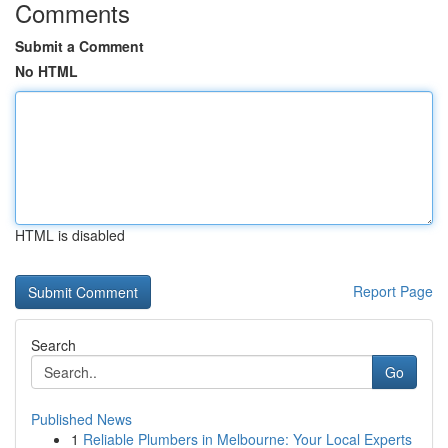
Comments
Submit a Comment
No HTML
HTML is disabled
Report Page
Search
Go
Published News
1
Reliable Plumbers in Melbourne: Your Local Experts