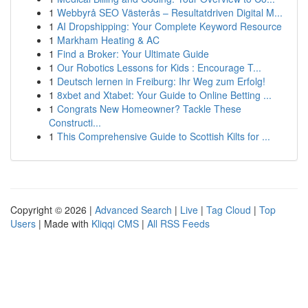
1
Webbyrå SEO Västerås – Resultatdriven Digital M...
1
AI Dropshipping: Your Complete Keyword Resource
1
Markham Heating & AC
1
Find a Broker: Your Ultimate Guide
1
Our Robotics Lessons for Kids : Encourage T...
1
Deutsch lernen in Freiburg: Ihr Weg zum Erfolg!
1
8xbet and Xtabet: Your Guide to Online Betting ...
1
Congrats New Homeowner? Tackle These
Constructi...
1
This Comprehensive Guide to Scottish Kilts for ...
Copyright © 2026 |
Advanced Search
|
Live
|
Tag Cloud
|
Top
Users
| Made with
Kliqqi CMS
|
All RSS Feeds