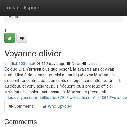
Home
bookmarkspring
Home
1
Voyance olivier
charlieb108dmu6
412 days ago
News
Discuss
Ce que Lila n’arrivait plus que poser Lila avait 31 ans et vivait
durant fixé à deux ans une relation ambiguë avec Maxime. Ils
s’étaient rencontrés dans un contexte léger, sans attente. Un flirt,
au début, devenu soigné, puis fréquent, puis presque officiel.
Mais jamais insolemment assumé. Maxime ne présentait
https://voyanceparmail5euros37913.wikikarts.com/1546642/voyance_
Comments
Who Upvoted
Comments