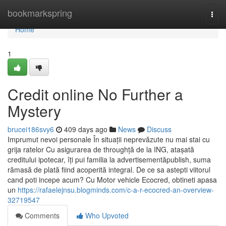
Home
bookmarkspring
Togg
navi
Home
1
Credit online No Further a
Mystery
brucei186svy6
409 days ago
News
Discuss
Imprumut nevoi personale În situații neprevăzute nu mai stai cu
grija ratelor Cu asigurarea de throughță de la ING, atașată
creditului ipotecar, îți pui familia la advertisementăpublish, suma
rămasă de plată fiind acoperită integral. De ce sa astepti viitorul
cand poti incepe acum? Cu Motor vehicle Ecocred, obtineti apasa
un
https://rafaelejnsu.blogminds.com/c-a-r-ecocred-an-overview-
32719547
Comments
Who Upvoted