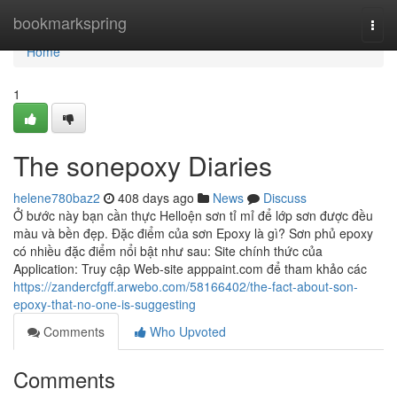
Home
bookmarkspring
Togg
navi
Home
1
The sonepoxy Diaries
helene780baz2
408 days ago
News
Discuss
Ở bước này bạn cần thực Helloện sơn tỉ mỉ để lớp sơn được đều
màu và bền đẹp. Đặc điểm của sơn Epoxy là gì? Sơn phủ epoxy
có nhiều đặc điểm nổi bật như sau: Site chính thức của
Application: Truy cập Web-site apppaint.com để tham khảo các
https://zandercfgff.arwebo.com/58166402/the-fact-about-son-
epoxy-that-no-one-is-suggesting
Comments
Who Upvoted
Comments