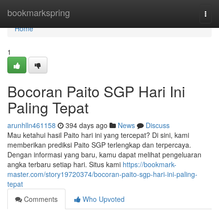
Home
bookmarkspring
Togg
navi
Home
1
Bocoran Paito SGP Hari Ini
Paling Tepat
arunhlln461158
394 days ago
News
Discuss
Mau ketahui hasil Paito hari ini yang tercepat? Di sini, kami
memberikan prediksi Paito SGP terlengkap dan terpercaya.
Dengan informasi yang baru, kamu dapat melihat pengeluaran
angka terbaru setiap hari. Situs kami
https://bookmark-
master.com/story19720374/bocoran-paito-sgp-hari-ini-paling-
tepat
Comments
Who Upvoted