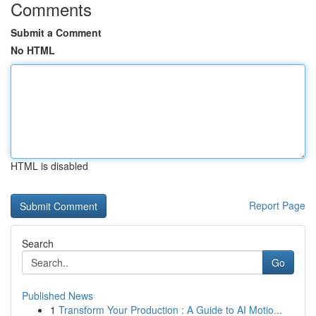
Comments
Submit a Comment
No HTML
HTML is disabled
Report Page
Search
Go
Published News
1
Transform Your Production : A Guide to AI Motio...