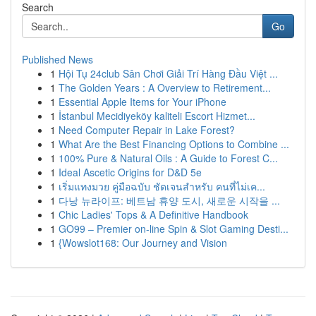
Search
Go
Published News
1
Hội Tụ 24club Sân Chơi Giải Trí Hàng Đầu Việt ...
1
The Golden Years : A Overview to Retirement...
1
Essential Apple Items for Your iPhone
1
İstanbul Mecidiyeköy kaliteli Escort Hizmet...
1
Need Computer Repair in Lake Forest?
1
What Are the Best Financing Options to Combine ...
1
100% Pure & Natural Oils : A Guide to Forest C...
1
Ideal Ascetic Origins for D&D 5e
1
เริ่มแทงมวย คู่มือฉบับ ชัดเจนสำหรับ คนที่ไม่เค...
1
다낭 뉴라이프: 베트남 휴양 도시, 새로운 시작을 ...
1
Chic Ladies' Tops & A Definitive Handbook
1
GO99 – Premier on-line Spin & Slot Gaming Desti...
1
{Wowslot168: Our Journey and Vision