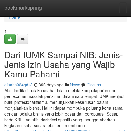
Home
bookmarkspring
Togg
navi
Home
1
Dari IUMK Sampai NIB: Jenis-
Jenis Izin Usaha yang Wajib
Kamu Pahami
dinahc024gdz3
396 days ago
News
Discuss
Memfasilitasi pelaku usaha dalam melakukan pelaporan dan
pemecahan masalah perizinan dalam satu tempat IUMK menjadi
bukti profesionalitasmu, menunjukkan keseriusan dalam
menjalankan bisnis. Hal ini dapat membuka peluang kerja sama
dengan pelaku bisnis yang lebih besar dan bereputasi. Setiap
kode KBLI memiliki deskripsi spesifik yang menggambarkan
kegiatan usaha secara element, membantu