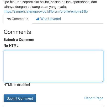
tipe hiburan seperti slot online, casino online, sportsbook, dan
lainnya dengan peluang cuan yang nyata.
https://simpen.jatengprov.go.id/forum/profile/empire88b/
Comments
Who Upvoted
Comments
Submit a Comment
No HTML
HTML is disabled
Report Page