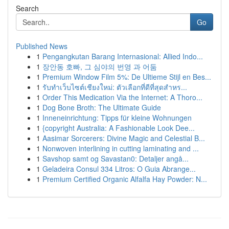
Search
Go
Published News
1
Pengangkutan Barang Internasional: Allied Indo...
1
장안동 호빠, 그 심야의 번영 과 어둠
1
Premium Window Film 5%: De Ultieme Stijl en Bes...
1
รับทำเว็บไซต์เชียงใหม่: ตัวเลือกที่ดีที่สุดสำหร...
1
Order This Medication Via the Internet: A Thoro...
1
Dog Bone Broth: The Ultimate Guide
1
Inneneinrichtung: Tipps für kleine Wohnungen
1
{copyright Australia: A Fashionable Look Dee...
1
Aasimar Sorcerers: Divine Magic and Celestial B...
1
Nonwoven interlining in cutting laminating and ...
1
Savshop samt og Savastan0: Detaljer angå...
1
Geladeira Consul 334 Litros: O Guia Abrange...
1
Premium Certified Organic Alfalfa Hay Powder: N...