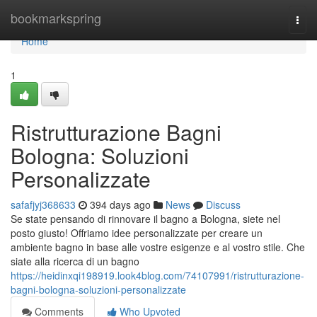
Home
bookmarkspring
Togg
navi
Home
1
Ristrutturazione Bagni
Bologna: Soluzioni
Personalizzate
safafjyj368633
394 days ago
News
Discuss
Se state pensando di rinnovare il bagno a Bologna, siete nel
posto giusto! Offriamo idee personalizzate per creare un
ambiente bagno in base alle vostre esigenze e al vostro stile. Che
siate alla ricerca di un bagno
https://heidinxqi198919.look4blog.com/74107991/ristrutturazione-
bagni-bologna-soluzioni-personalizzate
Comments
Who Upvoted