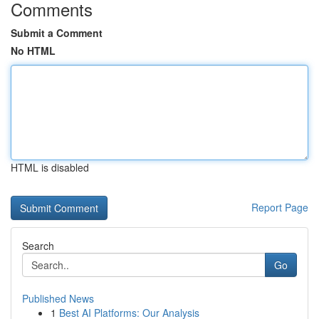
Comments
Submit a Comment
No HTML
HTML is disabled
Report Page
Search
Go
Published News
1
Best AI Platforms: Our Analysis