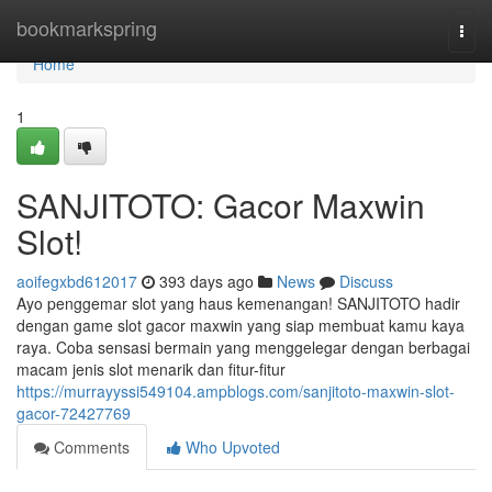
Home
bookmarkspring
Togg
navi
Home
1
SANJITOTO: Gacor Maxwin
Slot!
aoifegxbd612017
393 days ago
News
Discuss
Ayo penggemar slot yang haus kemenangan! SANJITOTO hadir
dengan game slot gacor maxwin yang siap membuat kamu kaya
raya. Coba sensasi bermain yang menggelegar dengan berbagai
macam jenis slot menarik dan fitur-fitur
https://murrayyssi549104.ampblogs.com/sanjitoto-maxwin-slot-
gacor-72427769
Comments
Who Upvoted