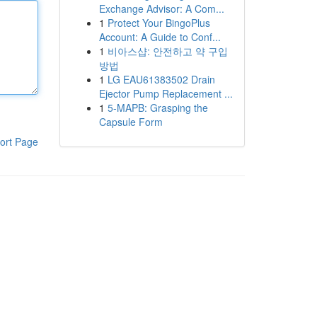
Exchange Advisor: A Com...
1
Protect Your BingoPlus
Account: A Guide to Conf...
1
비아스샵: 안전하고 약 구입
방법
1
LG EAU61383502 Drain
Ejector Pump Replacement ...
1
5-MAPB: Grasping the
Capsule Form
ort Page