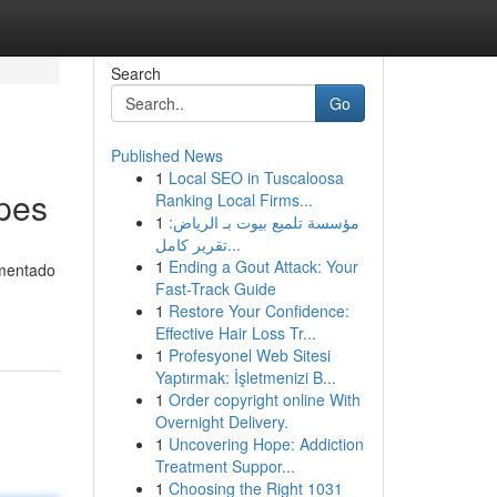
Search
Go
Published News
1
Local SEO in Tuscaloosa
pes
Ranking Local Firms...
1
مؤسسة تلميع بيوت بـ الرياض:
تقرير كامل...
1
Ending a Gout Attack: Your
imentado
Fast-Track Guide
1
Restore Your Confidence:
Effective Hair Loss Tr...
1
Profesyonel Web Sitesi
Yaptırmak: İşletmenizi B...
1
Order copyright online With
Overnight Delivery.
1
Uncovering Hope: Addiction
Treatment Suppor...
1
Choosing the Right 1031