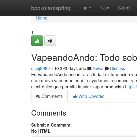
Home
bookmarkspring
Home
New
Submit
Home
1
VapeandoAndo: Todo sobr
dicej898izl4
393 days ago
News
Discuss
En VapeandoAndo encontrarás toda la información y p
o un nuevo vapeador, aquí te ayudamos a conocer y ele
electrónico que permite inhalar vapor producido
https
Comments
Who Upvoted
Comments
Submit a Comment
No HTML