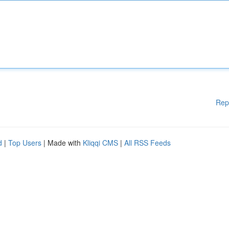
Rep
d
|
Top Users
| Made with
Kliqqi CMS
|
All RSS Feeds