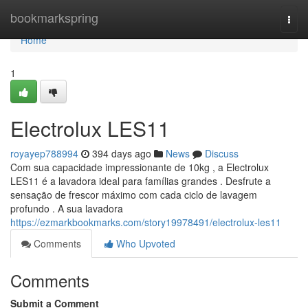
Home
bookmarkspring
Togg
navi
Home
1
Electrolux LES11
royayep788994
394 days ago
News
Discuss
Com sua capacidade impressionante de 10kg , a Electrolux
LES11 é a lavadora ideal para famílias grandes . Desfrute a
sensação de frescor máximo com cada ciclo de lavagem
profundo . A sua lavadora
https://ezmarkbookmarks.com/story19978491/electrolux-les11
Comments
Who Upvoted
Comments
Submit a Comment