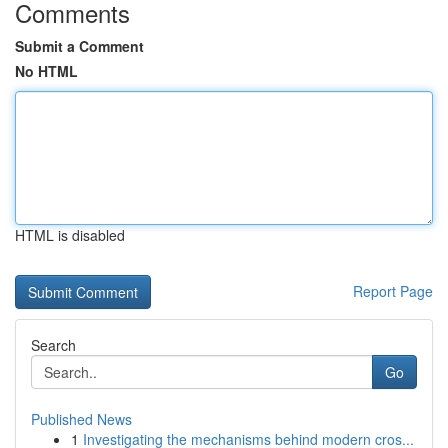
Comments
Submit a Comment
No HTML
HTML is disabled
Report Page
Search
Go
Published News
1
Investigating the mechanisms behind modern cros...