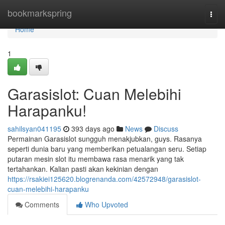
Home
bookmarkspring
Togg
navi
Home
1
Garasislot: Cuan Melebihi
Harapanku!
sahilsyan041195
393 days ago
News
Discuss
Permainan Garasislot sungguh menakjubkan, guys. Rasanya
seperti dunia baru yang memberikan petualangan seru. Setiap
putaran mesin slot itu membawa rasa menarik yang tak
tertahankan. Kalian pasti akan kekinian dengan
https://rsakiei125620.blogrenanda.com/42572948/garasislot-
cuan-melebihi-harapanku
Comments
Who Upvoted