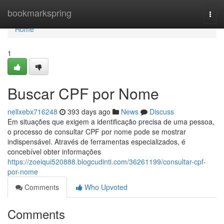
Home
bookmarkspring
Togg
navi
Home
1
Buscar CPF por Nome
nellxebx716248
393 days ago
News
Discuss
Em situações que exigem a identificação precisa de uma pessoa,
o processo de consultar CPF por nome pode se mostrar
indispensável. Através de ferramentas especializados, é
concebível obter informações
https://zoeiqui520888.blogcudinti.com/36261199/consultar-cpf-
por-nome
Comments
Who Upvoted
Comments