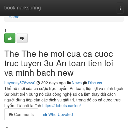
Home
bookmarkspring
Togg
navi
Home
1
The The he moi cua ca cuoc
truc tuyen 3u An toan tien loi
va minh bach new
haynesy578vwv0
392 days ago
News
Discuss
Thế hệ mới của cá cược trực tuyến: An toàn, tiện lợi và minh bạch
Sự phát triển bùng nổ của công nghệ số đã làm thay đổi cách
người dùng tiếp cận các dịch vụ giải trí, trong đó có cá cược trực
tuyến. Từ chỗ là lĩnh
https://debets.casino/
Comments
Who Upvoted