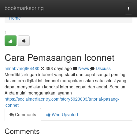
Home
bookmarkspring
Togg
navi
Home
1
Cara Pemasangan Iconnet
minabvmq964480
393 days ago
News
Discuss
Memiliki jaringan internet yang stabil dan cepat sangat penting
dalam era digital ini. Iconnet merupakan salah satu solusi yang
dapat menyediakan koneksi internet cepat dan andal. Sebelum
Anda mulai menggunakan layanan
https://socialmediaentry.com/story5023803/tutorial-pasang-
iconnet
Comments
Who Upvoted
Comments