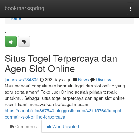
Home
bookmarkspring
Togg
navi
Home
1
Situs Togel Terpercaya dan
Agen Slot Online
jonasvfws734805
393 days ago
News
Discuss
Mau mencari pengalaman bermain togel dan slot online yang
seru serta aman? Toko Judi Online adalah pilihan terbaik
untukmu. Sebagai situs togel terpercaya dan agen slot online
resmi, kami menawarkan berbagai macam
https://nannieiqim397540.bloggosite.com/43115760/tempat-
bermain-slot-online-terpercaya
Comments
Who Upvoted