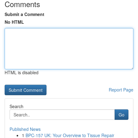
Comments
Submit a Comment
No HTML
HTML is disabled
Report Page
Search
Go
Published News
1
BPC-157 UK: Your Overview to Tissue Repair