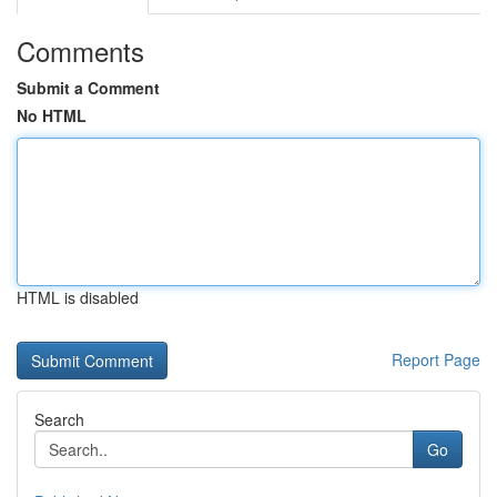
Comments
Submit a Comment
No HTML
HTML is disabled
Report Page
Search
Go