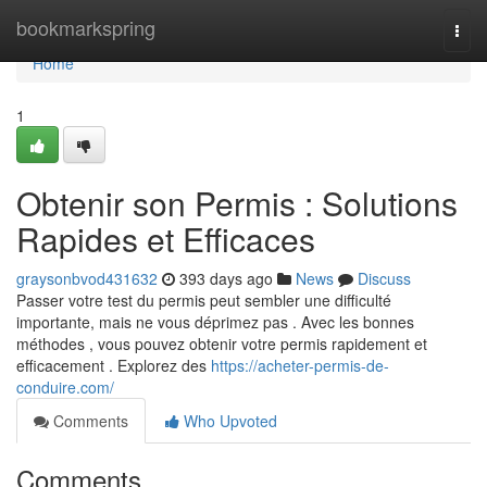
Home
bookmarkspring
Togg
navi
Home
1
Obtenir son Permis : Solutions
Rapides et Efficaces
graysonbvod431632
393 days ago
News
Discuss
Passer votre test du permis peut sembler une difficulté
importante, mais ne vous déprimez pas . Avec les bonnes
méthodes , vous pouvez obtenir votre permis rapidement et
efficacement . Explorez des
https://acheter-permis-de-
conduire.com/
Comments
Who Upvoted
Comments