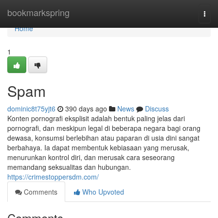
Home
bookmarkspring
Togg
navi
Home
1
Spam
dominic8t75yjt6
390 days ago
News
Discuss
Konten pornografi eksplisit adalah bentuk paling jelas dari
pornografi, dan meskipun legal di beberapa negara bagi orang
dewasa, konsumsi berlebihan atau paparan di usia dini sangat
berbahaya. Ia dapat membentuk kebiasaan yang merusak,
menurunkan kontrol diri, dan merusak cara seseorang
memandang seksualitas dan hubungan.
https://crimestoppersdm.com/
Comments
Who Upvoted
Comments