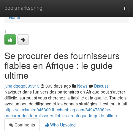
Home
bookmarkspring
Togg
navi
Home
1
Se procurer des fournisseurs
fiables en Afrique : le guide
ultime
junaidqeqo399913
393 days ago
News
Discuss
Naviguer dans l'univers des partenaires en Afrique peut s'avérer
difficile, surtout si vous cherchez la fiabilité et la qualité. Toutefois,
avec un peu de diligence et les bonnes stratégies, il est tout à fait
https://alexiamlro045309.thechapblog.com/34947896/se-
procurer-des-fournisseurs-fiables-en-afrique-le-guide-ultime
Comments
Who Upvoted