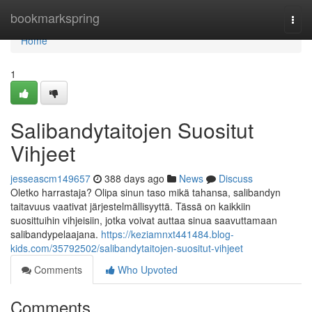
Home
bookmarkspring
Togg
navi
Home
1
Salibandytaitojen Suositut
Vihjeet
jesseascm149657
388 days ago
News
Discuss
Oletko harrastaja? Olipa sinun taso mikä tahansa, salibandyn
taitavuus vaativat järjestelmällisyyttä. Tässä on kaikkiin
suosittuihin vihjeisiin, jotka voivat auttaa sinua saavuttamaan
salibandypelaajana.
https://keziamnxt441484.blog-
kids.com/35792502/salibandytaitojen-suositut-vihjeet
Comments
Who Upvoted
Comments