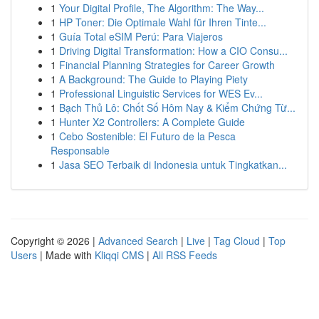
1
Your Digital Profile, The Algorithm: The Way...
1
HP Toner: Die Optimale Wahl für Ihren Tinte...
1
Guía Total eSIM Perú: Para Viajeros
1
Driving Digital Transformation: How a CIO Consu...
1
Financial Planning Strategies for Career Growth
1
A Background: The Guide to Playing Piety
1
Professional Linguistic Services for WES Ev...
1
Bạch Thủ Lô: Chốt Số Hôm Nay & Kiểm Chứng Từ...
1
Hunter X2 Controllers: A Complete Guide
1
Cebo Sostenible: El Futuro de la Pesca
Responsable
1
Jasa SEO Terbaik di Indonesia untuk Tingkatkan...
Copyright © 2026 |
Advanced Search
|
Live
|
Tag Cloud
|
Top
Users
| Made with
Kliqqi CMS
|
All RSS Feeds