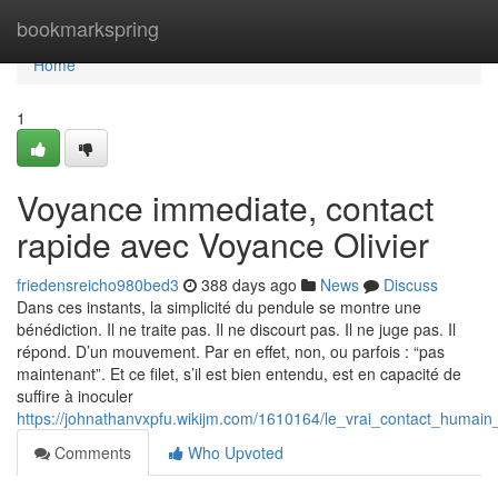
Home
bookmarkspring
Home
1
Voyance immediate, contact
rapide avec Voyance Olivier
friedensreicho980bed3
388 days ago
News
Discuss
Dans ces instants, la simplicité du pendule se montre une
bénédiction. Il ne traite pas. Il ne discourt pas. Il ne juge pas. Il
répond. D’un mouvement. Par en effet, non, ou parfois : “pas
maintenant”. Et ce filet, s’il est bien entendu, est en capacité de
suffire à inoculer
https://johnathanvxpfu.wikijm.com/1610164/le_vrai_contact_huma
Comments
Who Upvoted