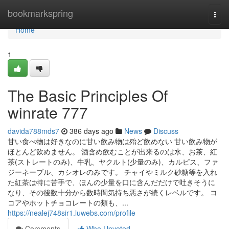
Home
bookmarkspring
Togg
navi
Home
1
The Basic Principles Of
winrate 777
davida788mds7
386 days ago
News
Discuss
甘い食べ物は好きなのに甘い飲み物は殆ど飲めない 甘い飲み物が
ほとんど飲めません。 酒含め飲むことが出来るのは水、お茶、紅
茶(ストレートのみ)、牛乳、ヤクルト(少量のみ)、カルピス、ファ
ジーネーブル、カシオレのみです。 チャイやミルク砂糖等を入れ
た紅茶は特に苦手で、ほんの少量を口に含んだだけで吐きそうに
なり、その後数十分から数時間気持ち悪さが続くレベルです。 コ
コアやホットチョコレートの類も、...
https://nealej748sir1.luwebs.com/profile
Comments
Who Upvoted