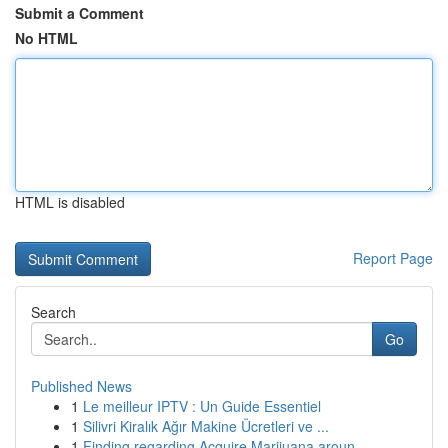
Submit a Comment
No HTML
HTML is disabled
Report Page
Search
Go
Published News
1
Le meilleur IPTV : Un Guide Essentiel
1
Silivri Kiralık Ağır Makine Ücretleri ve ...
1
Finding regarding Acquire Marijuana aroun...