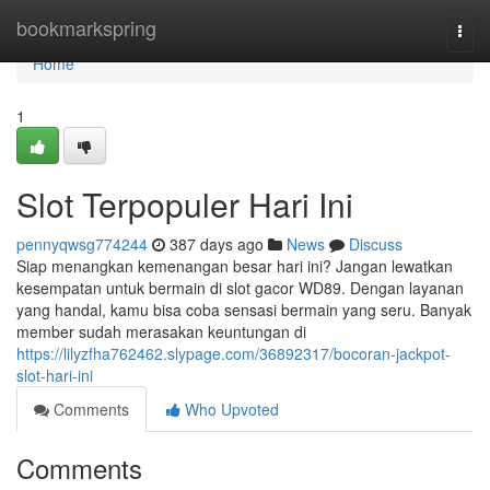
Home
bookmarkspring
Togg
navi
Home
1
Slot Terpopuler Hari Ini
pennyqwsg774244
387 days ago
News
Discuss
Siap menangkan kemenangan besar hari ini? Jangan lewatkan
kesempatan untuk bermain di slot gacor WD89. Dengan layanan
yang handal, kamu bisa coba sensasi bermain yang seru. Banyak
member sudah merasakan keuntungan di
https://lilyzfha762462.slypage.com/36892317/bocoran-jackpot-
slot-hari-ini
Comments
Who Upvoted
Comments