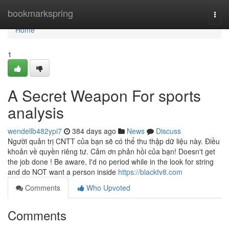
Home
bookmarkspring
Togg
navi
Home
1
A Secret Weapon For sports
analysis
wendellb482ypi7
384 days ago
News
Discuss
Người quản trị CNTT của bạn sẽ có thể thu thập dữ liệu này. Điều
khoản về quyền riêng tư. Cảm ơn phản hồi của bạn! Doesn't get
the job done ! Be aware, I'd no period while in the look for string
and do NOT want a person inside
https://blacktv8.com
Comments
Who Upvoted
Comments