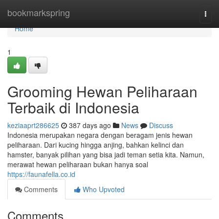
Home
bookmarkspring
Togg
navi
Home
1
Grooming Hewan Peliharaan
Terbaik di Indonesia
keziaaprt286625
387 days ago
News
Discuss
Indonesia merupakan negara dengan beragam jenis hewan
peliharaan. Dari kucing hingga anjing, bahkan kelinci dan
hamster, banyak pilihan yang bisa jadi teman setia kita. Namun,
merawat hewan peliharaan bukan hanya soal
https://faunafella.co.id
Comments
Who Upvoted
Comments