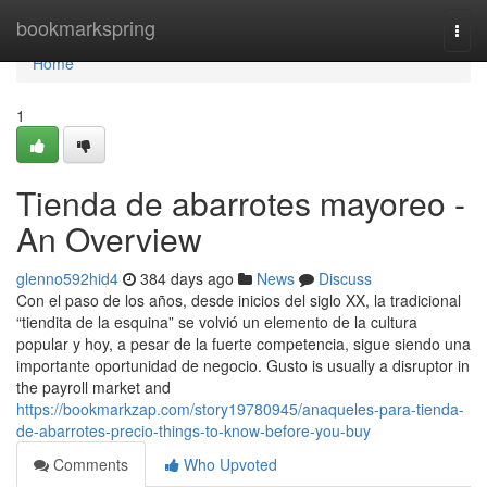
Home
bookmarkspring
Togg
navi
Home
1
Tienda de abarrotes mayoreo -
An Overview
glenno592hid4
384 days ago
News
Discuss
Con el paso de los años, desde inicios del siglo XX, la tradicional
“tiendita de la esquina” se volvió un elemento de la cultura
popular y hoy, a pesar de la fuerte competencia, sigue siendo una
importante oportunidad de negocio. Gusto is usually a disruptor in
the payroll market and
https://bookmarkzap.com/story19780945/anaqueles-para-tienda-
de-abarrotes-precio-things-to-know-before-you-buy
Comments
Who Upvoted