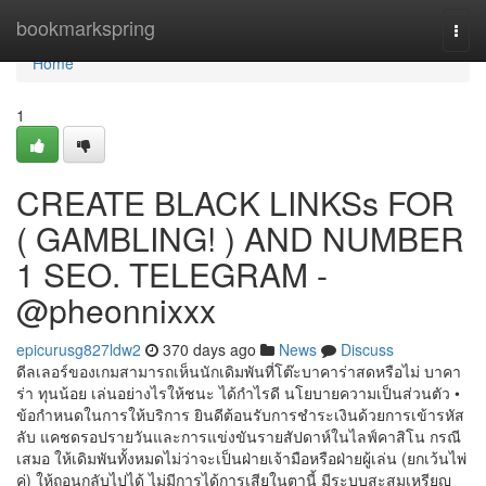
Home
bookmarkspring
Togg
navi
Home
1
CREATE BLACK LINKSs FOR
( GAMBLING! ) AND NUMBER
1 SEO. TELEGRAM -
@pheonnixxx
epicurusg827ldw2
370 days ago
News
Discuss
ดีลเลอร์ของเกมสามารถเห็นนักเดิมพันที่โต๊ะบาคาร่าสดหรือไม่ บาคา
ร่า ทุนน้อย เล่นอย่างไรให้ชนะ ได้กำไรดี นโยบายความเป็นส่วนตัว •
ข้อกำหนดในการให้บริการ ยินดีต้อนรับการชำระเงินด้วยการเข้ารหัส
ลับ แคชดรอปรายวันและการแข่งขันรายสัปดาห์ในไลฟ์คาสิโน กรณี
เสมอ ให้เดิมพันทั้งหมดไม่ว่าจะเป็นฝ่ายเจ้ามือหรือฝ่ายผู้เล่น (ยกเว้นไพ่
คู่) ให้ถอนกลับไปได้ ไม่มีการได้การเสียในตานี้ มีระบบสะสมเหรียญ