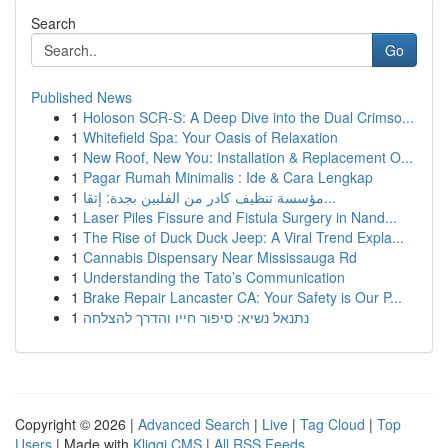
Search
Go
Published News
1
Holoson SCR-S: A Deep Dive into the Dual Crimso...
1
Whitefield Spa: Your Oasis of Relaxation
1
New Roof, New You: Installation & Replacement O...
1
Pagar Rumah Minimalis : Ide & Cara Lengkap
1
مؤسسة تنظيف كادر من الفلبين بجدة: إتقا...
1
Laser Piles Fissure and Fistula Surgery in Nand...
1
The Rise of Duck Duck Jeep: A Viral Trend Expla...
1
Cannabis Dispensary Near Mississauga Rd
1
Understanding the Tato’s Communication
1
Brake Repair Lancaster CA: Your Safety is Our P...
1
נתנאל נשיא: סיפור חייו והדרך להצלחה
Copyright © 2026 |
Advanced Search
|
Live
|
Tag Cloud
|
Top
Users
| Made with
Kliqqi CMS
|
All RSS Feeds