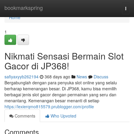
Home
bookmarkspring
Togg
navi
Home
1
Nikmati Sensasi Bermain Slot
Gacor di JP368!
safiyaxyyb262194
368 days ago
News
Discuss
Bergabunglah dengan para penyuka slot online yang selalu
berharap kemenangan besar. Di JP368, kamu bisa memilih
berbagai jenis slot gacor dengan permainan yang seru dan
menantang. Kemenangan besar menanti di setiap
https://lexierqmo815579.prublogger.com/profile
Comments
Who Upvoted
Comments