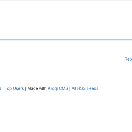
Rep
d
|
Top Users
| Made with
Kliqqi CMS
|
All RSS Feeds