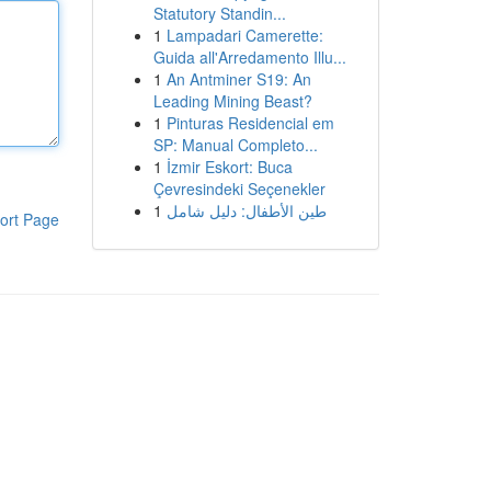
Statutory Standin...
1
Lampadari Camerette:
Guida all'Arredamento Illu...
1
An Antminer S19: An
Leading Mining Beast?
1
Pinturas Residencial em
SP: Manual Completo...
1
İzmir Eskort: Buca
Çevresindeki Seçenekler
1
طين الأطفال: دليل شامل
ort Page