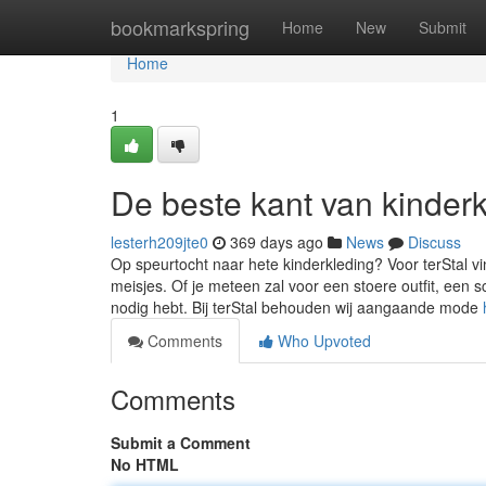
Home
bookmarkspring
Home
New
Submit
Home
1
De beste kant van kinderk
lesterh209jte0
369 days ago
News
Discuss
Op speurtocht naar hete kinderkleding? Voor terStal vi
meisjes. Of je meteen zal voor een stoere outfit, een s
nodig hebt. Bij terStal behouden wij aangaande mode
Comments
Who Upvoted
Comments
Submit a Comment
No HTML