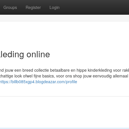
Groups
Register
Login
leding online
nd jouw een breed collectie betaalbare en hippe kinderkleding voor rak
chattige look ofwel fijne basics, voor ons shop jouw eenvoudig allemaal
https://billb085xgp4.blogdeazar.com/profile