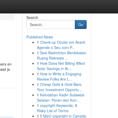
Search
Go
Published News
1
Check-up Ocular em Avaré:
Agende o Seu com P...
1
Sesi Badminton Berdekatan
Ruang Rekreasi ...
1
How Does Net Billing Affect
kers en
Solar Savings in Ar...
 wat je
1
How to Write a Engaging
Review Folks Are L...
1
Cheap Gold & Gold Bars:
Your Investment Opportu...
1
Keindahan Kadin Sulawesi
Selatan: Peran dan Kon...
1
copyright Keywords: A
Risky List of Terms
1
5 MeO copyright in Canada: