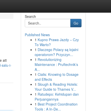
Search
Go
Published News
1
Kupno Prawa Jazdy – Czy
To Warto?
1
Dlaczego Polacy są lojalni
operatorom? Przyczyn...
1
Revolutionizing
e att
Maintenance : Pruftechnik’s
-salu-i-
A...
1
Cialis: Knowing to Dosage
and Effects
1
Slough & Reading Hotels:
Your Guide to Thames V...
1
Ratudepo: Kehidupan dan
Perjuangannya
1
Best Project Coordination
Tools : A In-De...