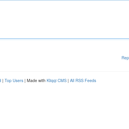
Rep
d
|
Top Users
| Made with
Kliqqi CMS
|
All RSS Feeds