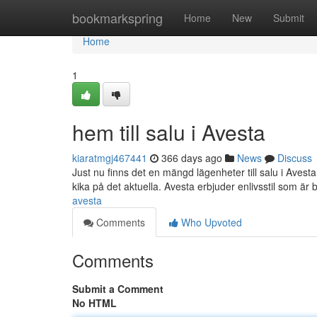
Home
bookmarkspring
Home
New
Submit
Home
1
hem till salu i Avesta
kiaratmgj467441
366 days ago
News
Discuss
Just nu finns det en mängd lägenheter till salu i Avesta. O
kika på det aktuella. Avesta erbjuder enlivsstil som ä
avesta
Comments
Who Upvoted
Comments
Submit a Comment
No HTML