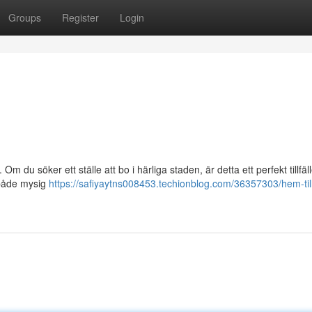
Groups
Register
Login
m du söker ett ställe att bo i härliga staden, är detta ett perfekt tillfäll
r både mysig
https://safiyaytns008453.techionblog.com/36357303/hem-till