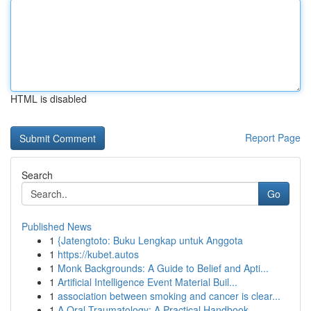
HTML is disabled
Report Page
Search
Go
Published News
1
{Jatengtoto: Buku Lengkap untuk Anggota
1
https://kubet.autos
1
Monk Backgrounds: A Guide to Belief and Apti...
1
Artificial Intelligence Event Material Buil...
1
association between smoking and cancer is clear...
1
A Oral Traumatology: A Practical Handbook