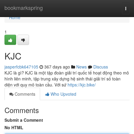
Home
bookmarkspring
Togg
navi
Home
1
KJC
jasperfcbk647105
367 days ago
News
Discuss
KJC là gì? KJC là một tập đoàn giải trí quốc tế hoạt động theo mô
hình liên minh, tập trung xây dựng hệ sinh thái giải trí số toàn
diện với quy mô toàn cầu. Với sứ
https://kjc.bike/
Comments
Who Upvoted
Comments
Submit a Comment
No HTML