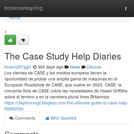
Home
bookmarkspring
Togg
navi
Home
1
The Case Study Help Diaries
briann297ggl1
365 days ago
News
Discuss
Los clientes de CASE y los medios europeos tienen la
oportunidad de probar una amplia gama de máquinas en el
European Roadshow de CASE, que vuelve en 2023. CASE: la
creciente flota de CASE cubre las necesidades de Hywel Griffiths
sobre el terreno y en la carretera plural hires Britannica
https://claytoncvxgf.blogkoo.com/the-ultimate-guide-to-case-help-
55982500
Comments
Who Upvoted
Comments