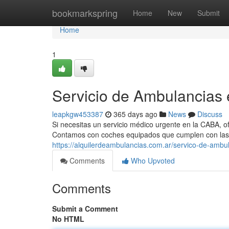
Home
bookmarkspring
Home
New
Submit
Home
1
Servicio de Ambulancias
leapkgw453387
365 days ago
News
Discuss
Si necesitas un servicio médico urgente en la CABA, o
Contamos con coches equipados que cumplen con las
https://alquilerdeambulancias.com.ar/servico-de-ambu
Comments
Who Upvoted
Comments
Submit a Comment
No HTML