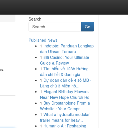
Search
Go
Published News
1
Indototo: Panduan Lengkap
dan Ulasan Terbaru
1
88i Casino: Your Ultimate
Guide & Review
1
Tìm hiểu về 123b Hướng
as.
dẫn chi tiết & đánh giá
1
Dự đoán dàn đề 4 số MB -
Làng chủ 3 Miên hô...
1
Elegant Birthday Flowers
Near New Hope Church Rd
1
Buy Drostanolone From a
Website : Your Compr...
1
What a hydraulic modular
trailer means for heav...
1
Humanio AI: Reshaping