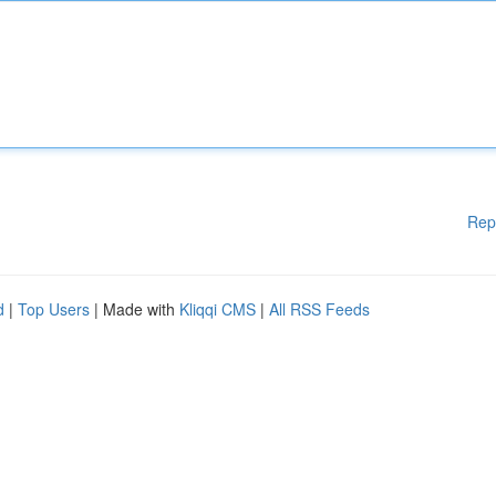
Rep
d
|
Top Users
| Made with
Kliqqi CMS
|
All RSS Feeds