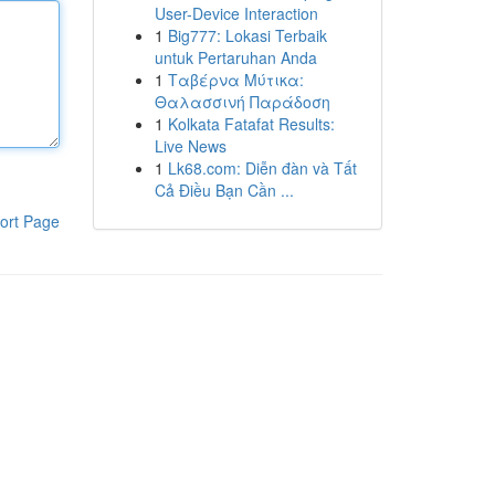
User-Device Interaction
1
Big777: Lokasi Terbaik
untuk Pertaruhan Anda
1
Ταβέρνα Μύτικα:
Θαλασσινή Παράδοση
1
Kolkata Fatafat Results:
Live News
1
Lk68.com: Diễn đàn và Tất
Cả Điều Bạn Cần ...
ort Page