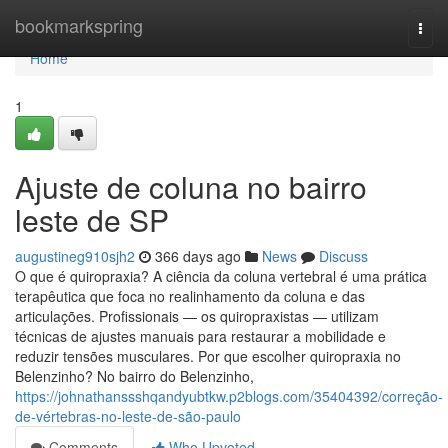
Home
bookmarkspring
Togg
navi
Home
1
Ajuste de coluna no bairro
leste de SP
augustineg910sjh2
366 days ago
News
Discuss
O que é quiropraxia? A ciência da coluna vertebral é uma prática
terapêutica que foca no realinhamento da coluna e das
articulações. Profissionais — os quiropraxistas — utilizam
técnicas de ajustes manuais para restaurar a mobilidade e
reduzir tensões musculares. Por que escolher quiropraxia no
Belenzinho? No bairro do Belenzinho,
https://johnathanssshqandyubtkw.p2blogs.com/35404392/correção-
de-vértebras-no-leste-de-são-paulo
Comments
Who Upvoted